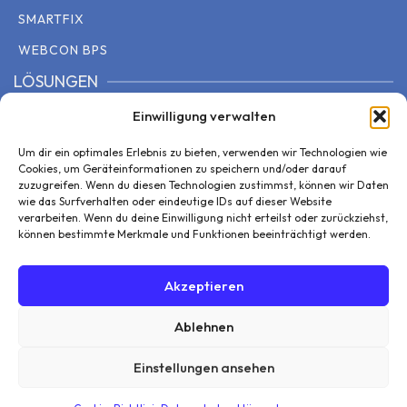
SMARTFIX
WEBCON BPS
LÖSUNGEN
Einwilligung verwalten
EINSATZGEBIETE
DOWNLOADBEREICH
Um dir ein optimales Erlebnis zu bieten, verwenden wir Technologien wie
Cookies, um Geräteinformationen zu speichern und/oder darauf
TQS
zuzugreifen. Wenn du diesen Technologien zustimmst, können wir Daten
wie das Surfverhalten oder eindeutige IDs auf dieser Website
UNTERNEHMEN
verarbeiten. Wenn du deine Einwilligung nicht erteilst oder zurückziehst,
können bestimmte Merkmale und Funktionen beeinträchtigt werden.
TEAM
KONTAKT
Akzeptieren
KARRIERE
Ablehnen
PARTNER
Einstellungen ansehen
© 2026 Top Quality Systems
Impressum
|
AGB
|
Datenschutzerklärung
|
Cookie